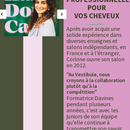
POUR
VOS CHEVEUX
Après avoir acquis une
solide expérience dans
diverses enseignes et
salons indépendants, en
France et à l’étranger,
Corinne ouvre son salon
en 2012.
"Au Vestibule, nous
JENN
KAROLINA
croyons à la collaboration
Jenn, responsable du
Karolina apporte sa
E
plutôt qu'à la
compétition"
n
salon, aime les univers
bonne humeur et son
pa
Formatrice Davines
bruts et naturels
sourire au salon, dès
t
pendant plusieurs
inspirés du surf, des
votre arrivée.
p
années, c’est avec les
cheveux salés et des
Véritable passionné
juniors de son équipe
e
grands espaces, pour
des balayages, elle
bar
qu’elle continue à
créer des looks
illumine chaque
aus
transmettre son savoir
lumineux, libres et
chevelure avec
qu