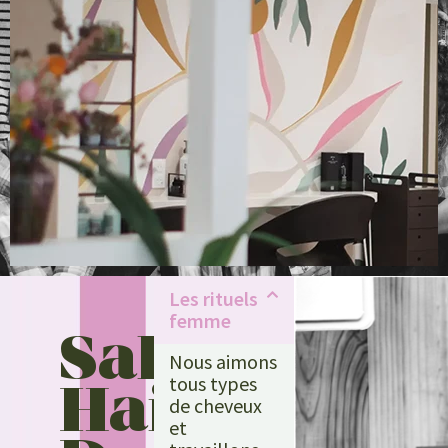
Les rituels
femme
Salty
Nous aimons
tous types
Hair
de cheveux
et