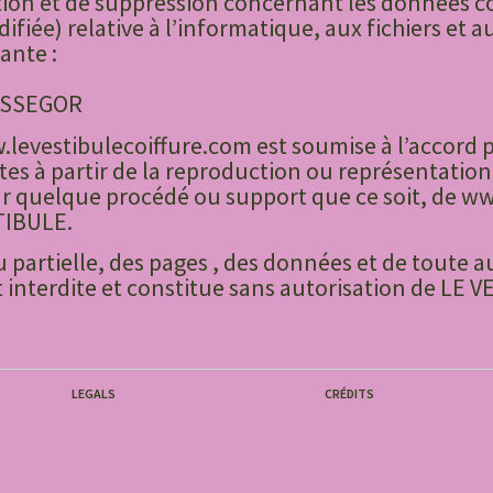
ation et de suppression concernant les données col
difiée) relative à l’informatique, aux fichiers et a
ante :
OSSEGOR
w.levestibulecoiffure.com est soumise à l’accord p
sites à partir de la reproduction ou représentatio
par quelque procédé ou support que ce soit, de w
TIBULE.
 partielle, des pages , des données et de toute a
st interdite et constitue sans autorisation de LE
LEGALS
CRÉDITS