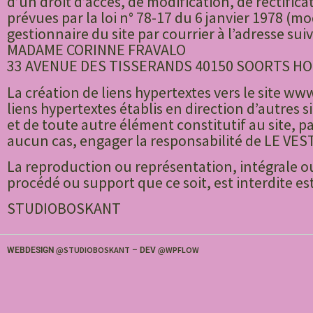
d’un droit d’accès, de modification, de rectific
prévues par la loi n° 78-17 du 6 janvier 1978 (mo
gestionnaire du site par courrier à l’adresse suiv
MADAME CORINNE FRAVALO
33 AVENUE DES TISSERANDS 40150 SOORTS H
La création de liens hypertextes vers le site ww
liens hypertextes établis en direction d’autres 
et de toute autre élément constitutif au site, 
aucun cas, engager la responsabilité de LE VES
La reproduction ou représentation, intégrale ou
procédé ou support que ce soit, est interdite e
STUDIOBOSKANT
STUDIOBOSKANT
WPFLOW
WEBDESIGN @
– DEV @