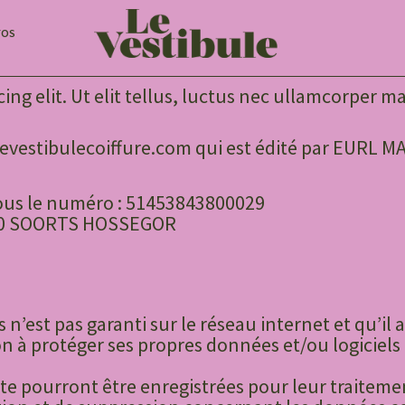
FOS
ng elit. Ut elit tellus, luctus nec ullamcorper ma
levestibulecoiffure.com qui est édité par EURL
sous le numéro : 51453843800029
150 SOORTS HOSSEGOR
 n’est pas garanti sur le réseau internet et qu’il 
 à protéger ses propres données et/ou logiciels 
site pourront être enregistrées pour leur traitem